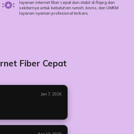
layanan internet fiber cepat dan stabil di Rajeg dan
sekitarnya untuk kebutuhan rumah, bisnis, dan UMKM
layanan nyaman profesional terbaru.
net Fiber Cepat
Jan 7, 2026
Apr 13, 2026