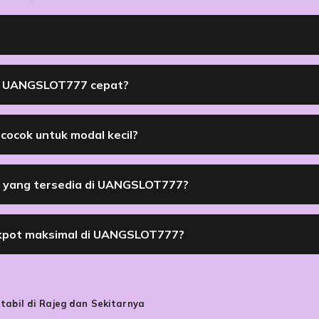
?
ndal RajegNet menyediakan layanan internet fiber cepat d
 rumah, bisnis, dan UMKM layanan nyaman profesional terba
di UANGSLOT777 cepat?
 deposit QRIS yang praktis dan cepat, sehingga pemain b
ocok untuk modal kecil?
receh memudahkan pemain mengatur budget dan tetap bisa 
a yang tersedia di UANGSLOT777?
berbagai game dari provider populer, sehingga pilihan pe
ckpot maksimal di UANGSLOT777?
er populer dan akses bermain yang stabil, pemain dapat mem
k mengejar jackpot maksimal.
abil di Rajeg dan Sekitarnya