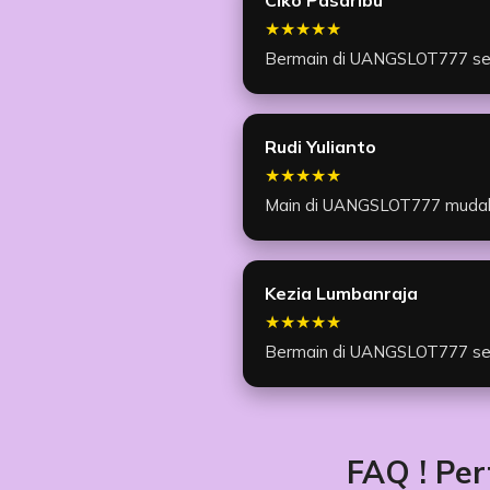
★★★★★
Bermain di UANGSLOT777 sela
Rudi Yulianto
★★★★★
Main di UANGSLOT777 mudah
Kezia Lumbanraja
★★★★★
Bermain di UANGSLOT777 ser
FAQ ! Pe