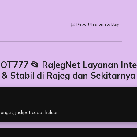
Report this item to Etsy
T777 📂 RajegNet Layanan Inter
& Stabil di Rajeg dan Sekitarnya
nget, jackpot cepat keluar.