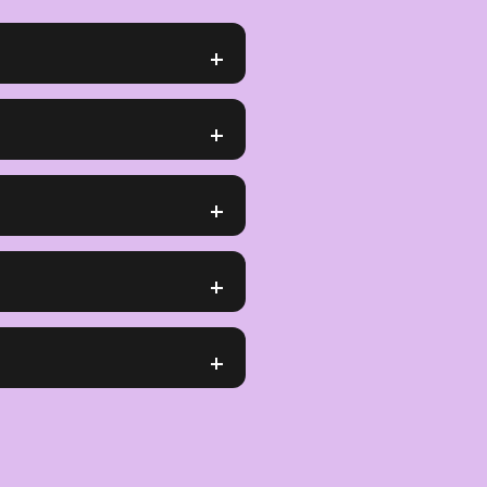
an stabil di Rajeg dan
ru.
isa langsung bermain tanpa
mencoba berbagai game
rmainan lebih beragam dan
ilih game favoritnya dan