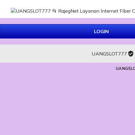
Skip
to
UANGSLOT777
📂
Content
RajegNet
Layanan
LOGIN
Internet
Fiber
Cepat
&
UANGSLOT777
Stabil
di
UANGSL
Rajeg
dan
Sekitarnya