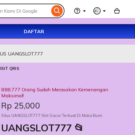
ch
s
s
DAFTAR
TUS UANGSLOT777
SIT QRIS
888,777 Orang Sudah Merasakan Kemenangan
Maksimal!
Price:
Rp 25,000
Situs UANGSLOT777 Slot Gacor Terkuat Di Muka Bumi
UANGSLOT777 📂