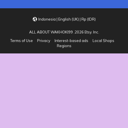
Indonesia | English (UK) | Rp (IDR)
ALL ABOUT WAKHOKI99 .2026 Etsy. Inc.
Terms of Use
Privacy
Interest-based ads
Local Shops
Regions