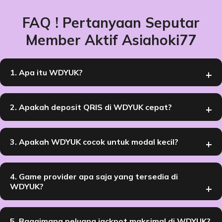
FAQ ! Pertanyaan Seputar
Member Aktif Asiahoki77
1. Apa itu WDYUK?
WDYUK premium online RajegNet menyediakan
layanan internet fiber cepat dan stabil di Rajeg dan
2. Apakah deposit QRIS di WDYUK cepat?
sekitarnya untuk kebutuhan rumah, bisnis, dan UMKM
layanan profesional handal terbaru.
Ya, WDYUK mendukung deposit QRIS yang praktis dan
cepat, sehingga pemain bisa langsung bermain tanpa
3. Apakah WDYUK cocok untuk modal kecil?
proses yang ribet.
Cocok. Konsep slot modal receh memudahkan pemain
mengatur budget dan tetap bisa mencoba berbagai
4. Game provider apa saja yang tersedia di
game yang tersedia.
WDYUK?
WDYUK menghadirkan berbagai game dari provider
populer, sehingga pilihan permainan lebih beragam
5. Bagaimana peluang jackpot maksimal di WDYUK?