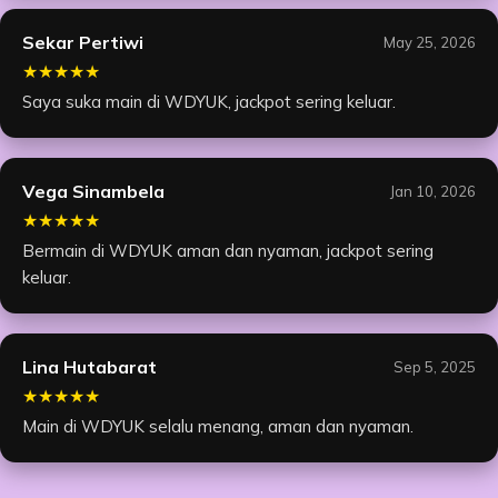
Sekar Pertiwi
May 25, 2026
★★★★★
Saya suka main di WDYUK, jackpot sering keluar.
Vega Sinambela
Jan 10, 2026
★★★★★
Bermain di WDYUK aman dan nyaman, jackpot sering
keluar.
Lina Hutabarat
Sep 5, 2025
★★★★★
Main di WDYUK selalu menang, aman dan nyaman.