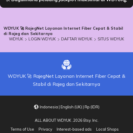
dan tidak monoton.
Dengan variasi game provider populer dan akses
bermain yang stabil, pemain dapat memilih game
favoritnya dan bermain lebih nyaman untuk mengejar
Loading...
jackpot maksimal.
WDYUK 🚀 RajegNet Layanan Internet Fiber Cepat & Stabil
di Rajeg dan Sekitarnya
WDYUK
LOGIN WDYUK
DAFTAR WDYUK
SITUS WDYUK
WDYUK 🚀 RajegNet Layanan Internet Fiber Cepat &
Stabil di Rajeg dan Sekitarnya
Indonesia | English (UK) | Rp (IDR)
ALL ABOUT WDYUK .2026 Etsy. Inc.
Terms of Use
Privacy
Interest-based ads
Local Shops