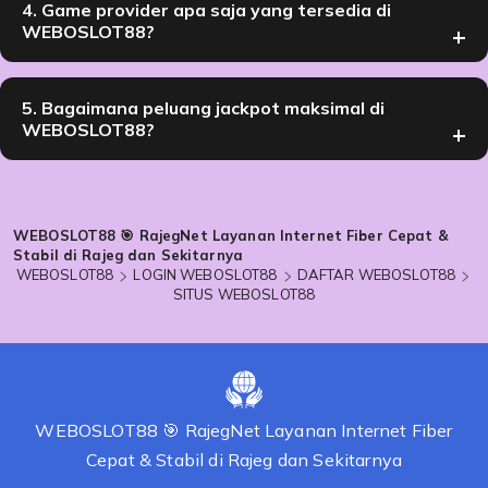
4. Game provider apa saja yang tersedia di
game yang tersedia.
WEBOSLOT88?
WEBOSLOT88 menghadirkan berbagai game dari
provider populer, sehingga pilihan permainan lebih
5. Bagaimana peluang jackpot maksimal di
beragam dan tidak monoton.
WEBOSLOT88?
Dengan variasi game provider populer dan akses
bermain yang stabil, pemain dapat memilih game
favoritnya dan bermain lebih nyaman untuk mengejar
Loading...
jackpot maksimal.
WEBOSLOT88 🎯 RajegNet Layanan Internet Fiber Cepat &
Stabil di Rajeg dan Sekitarnya
WEBOSLOT88
LOGIN WEBOSLOT88
DAFTAR WEBOSLOT88
SITUS WEBOSLOT88
WEBOSLOT88 🎯 RajegNet Layanan Internet Fiber
Cepat & Stabil di Rajeg dan Sekitarnya