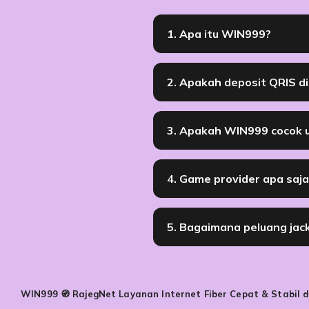
1. Apa itu WIN999?
WIN999 premium terbaru Raj
untuk kebutuhan rumah, bis
2. Apakah deposit QRIS d
Ya, WIN999 mendukung depo
yang ribet.
3. Apakah WIN999 cocok u
Cocok. Konsep slot modal 
yang tersedia.
4. Game provider apa saj
WIN999 menghadirkan berbag
monoton.
5. Bagaimana peluang jac
Dengan variasi game provid
bermain lebih nyaman untu
Loading...
WIN999 🧭 RajegNet Layanan Internet Fiber Cepat & Stabil d