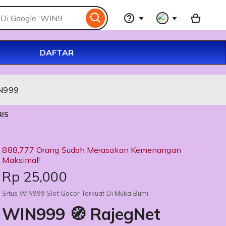
DAFTAR
N999
RIS
888,777 Orang Sudah Merasakan Kemenangan
Maksimal!
Price:
Rp 25,000
Situs WIN999 Slot Gacor Terkuat Di Muka Bumi
WIN999 🧭 RajegNet