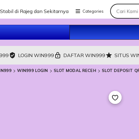
Search
Categories
for
items
or
shops
999
LOGIN WIN999
DAFTAR WIN999
SITUS WI
IN999
WIN999 LOGIN
SLOT MODAL RECEH
SLOT DEPOSIT Q