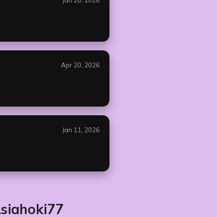
Apr 20, 2026
Jan 11, 2026
siahoki77