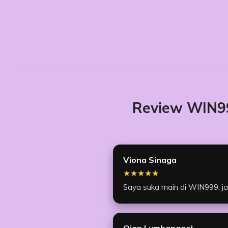
Review WIN99
Viona Sinaga
★★★★★
Saya suka main di WIN999, jac
Ojan Lumbangaol