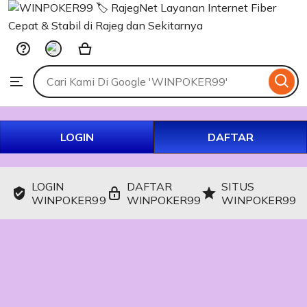
WINPOKER99
🏷️
Skip
RajegNet
Layanan
to
Internet
ontent
Search
Browse
Fiber
for
Cepat
items
&
or
Stabil
shops
di
LOGIN
DAFTAR
Rajeg
dan
Sekitarnya
LOGIN
DAFTAR
SITUS
WINPOKER99
WINPOKER99
WINPOKER99