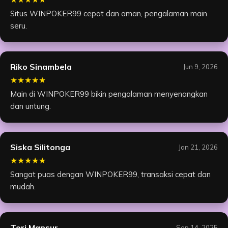
Situs WINPOKER99 cepat dan aman, pengalaman main
seru.
Riko Sinambela
Jun 9, 2026
★★★★★
Main di WINPOKER99 bikin pengalaman menyenangkan
dan untung.
Siska Silitonga
Jan 21, 2026
★★★★★
Sangat puas dengan WINPOKER99, transaksi cepat dan
mudah.
Tori Mansur
Sep 14, 2025