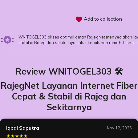
Add to collection
WNITOGEL303 akses optimal aman RajegNet menyediakan laya
stabil di Rajeg dan sekitarnya untuk kebutuhan rumah, bisni
Review WNITOGEL303 🛠️
RajegNet Layanan Internet Fiber
Cepat & Stabil di Rajeg dan
Sekitarnya
Iqbal Saputra
Nov 12, 2025
★★★★★