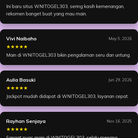
Ini baru situs WNITOGEL303, sering kasih kemenangan,
rekomen banget buat yang mau main.
Vivi Naibaho
May 5, 2026
★★★★★
Main di WNITOGEL303 bikin pengalaman seru dan untung.
Aulia Basuki
Jun 29, 2026
★★★★★
Jackpot mudah didapat di WNITOGEL303, layanan cepat.
Rayhan Senjaya
Nov 16, 2025
★★★★★
Sangat puas main di WNITOGEL303, selalu menang.