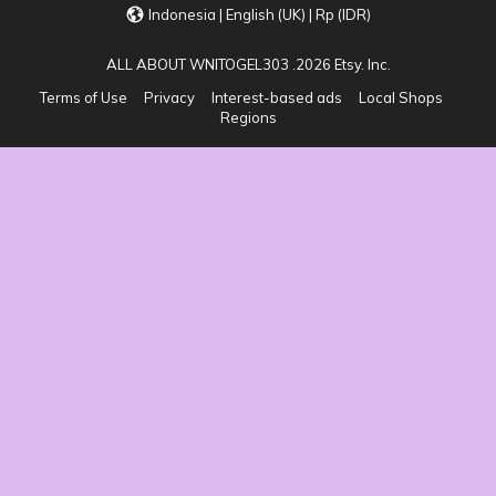
Indonesia | English (UK) | Rp (IDR)
ALL ABOUT WNITOGEL303 .2026 Etsy. Inc.
Terms of Use
Privacy
Interest-based ads
Local Shops
Regions